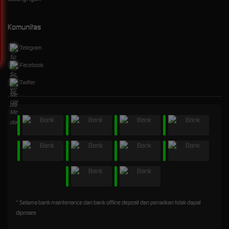
Komunitas
Telegram
Facebook
Twitter
* Selama bank maintenance dan bank offline deposit dan penarikan tidak dapat
diproses