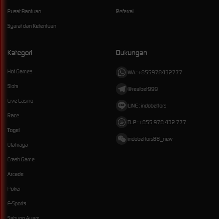
Pusat Bantuan
Referral
Syarat dan Ketentuan
N
Kategori
Dukungan
Hot Games
WA : +855978432777
Slots
@realbet999
Live Casino
LINE : indobettors
Race
TLP : +855 978 432 777
Togel
indobettors88_new
Olahraga
Crash Game
Arcade
Poker
E-Sports
Sabung Ayam