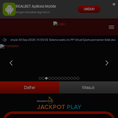
×
REALBET Aplikasi Mobile
UNDUH
Jangan tampilkan lagi hari ini
59.59 sampai 30-Sep-2026 14.59.59. Selama waktu ini, PP Virtual Sports permainan tidak akan
Daftar
Masuk
JACKPOT
PLAY