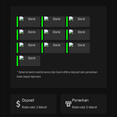
* Selama bank maintenance dan bank offline deposit dan penarikan
tidak dapat diproses
Deposit
Penarikan
Rata-rata 3 Menit
Rata-rata 5 Menit