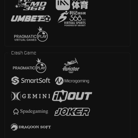
Crash Game