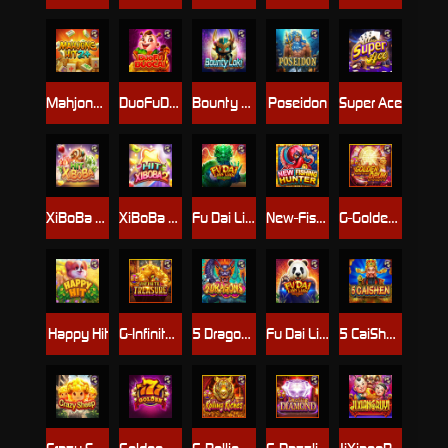
Mahjong Hit 2+
DuoFuDuoCai
Bounty Loki
Poseidon
Super Ace
XiBoBa Hit
XiBoBa Hit2
Fu Dai Lian Lian-Dragon
New-Fishing Hunter
G-GoldenDrum
Happy Hit
G-InfiniteTreasure
5 Dragons(H5)
Fu Dai Lian Lian-Panda
5 CaiShen(H5)