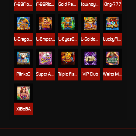
F-88Flower(H5)
F-88Riches(H5)
Gold Panda(H5)
JourneyToTheWest
King-777
L-DragonRiches
L-EmperorTreasure
L-EyesOfFortune
L-GoldenToad
LuckyFish
Plinko3
Super Ace+
Triple Fish(H5)
VIP Club
Water Margin(H5)
XiBoBA