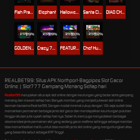
Fish Prawn Crab
Elephant
Halloween
Santa Claus
DIAO CHAN FA DA CAI
RTP
89%
RTP
89%
RTP
80%
RTP
92%
GOLDEN JADE
Crazy 777
FEATURE BUY・CHRISTMAS EXPRESS
Chef Husky
REALBET99: Situs APK Northport-Bagpipes Slot Gacor
Online | Slot777 Gampang Menang Setiap hari
Realbet99
merupakan situs apk slot online dengan keutungan yang besar serta gampang
menang dan maxwin setiap hari, Banyak member yang menjadi jutawan slot online
bermain bersama Real bet99, Dengan modal minimal cukup dengan 10k saja sudah bisa
memainkan permainan berbagai jenis slot gacor dan mendapatkan keuntungan puluhan
hingga ratusan juta rupiah setiap hari nya, Selain itu kami juga menyediakan berbagai
rekomendasi jenis permainan slot yang sedang gacor realtime sehingga sebagai member
bisa memanfaatkan hal itu untuk bisa memilih jenis slot online yang menguntungkan atau
yang biasa kita sebut sebagai RTP Tinggi!.