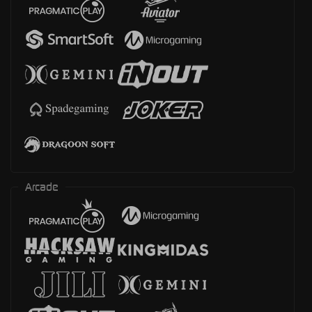
Arcade