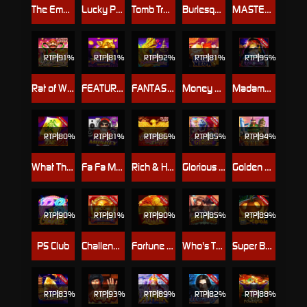
The Empire
Lucky Poker 2
Tomb Treasure
Burlesque 2
MASTER HAHA
RTP
91%
RTP
81%
RTP
92%
RTP
81%
RTP
95%
Rat of Wealth
FEATURE BUY - Golden Pig
FANTASY - SOUTHEAST ASIA
Money Meow
Madame Caroline
RTP
80%
RTP
81%
RTP
86%
RTP
85%
RTP
94%
What The FA
Fa Fa Monkey
Rich & Happy
Glorious Kingdom
Golden Week
RTP
90%
RTP
91%
RTP
90%
RTP
85%
RTP
89%
PS Club
Challenge・Golden Pig
Fortune Teller
Who's The Boss
Super Boom
RTP
83%
RTP
93%
RTP
89%
RTP
82%
RTP
88%