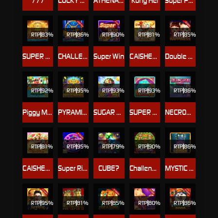
777
LUCKY ACE
ATHENA LUCKY SPREAD
Kung Hei
Super Powerful
RTP
83%
RTP
86%
RTP
90%
RTP
81%
RTP
85%
SUPER GEMS
CHALLENGE・FU LU SHOU XI
Super Win
CAISHEN DADDY
Double Happiness
RTP
92%
RTP
95%
RTP
93%
RTP
93%
RTP
86%
Piggy Master
PYRAMID OF FLAMES
SUGAR BOOM
SUPER LUCKY
NECROMANCER SHA
RTP
81%
RTP
95%
RTP
79%
RTP
90%
RTP
86%
CAISHEN-LUCKY SPREAD
Super Rich
CUBE?
Challenge・Mayan Calendar
MYSTIC LEGEND 2
RTP
95%
RTP
81%
RTP
85%
RTP
80%
RTP
86%