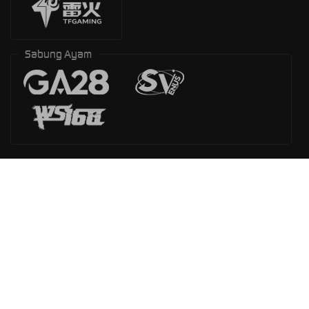
Sabung Ayam