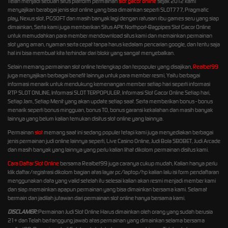
Telah menjadi sebuah situs platform permainan
slot gacor online
sejak 2012 kami
menyajikan berabgai jenis slot online yang bisa dimainkan seperti SLOT777, Pragmatic
play, Nexus slot, PGSOFT dan masih banyak lagi dengan ratusan ribu games seru yang siap
dimainkan, Serta kami juga memberikan Situs APK Northport-Bagpipes Slot Gacor Online
untuk memudahkan para member mendownload situs kami dan memainkan permainan
slot yang aman, nyaman serta cepat tanpa harus kedalam pencarian google, dan tentu saja
hal ini bisa membuat kita terhindar dari blokir yang sangat menyebalkan.
Selain memang permainan slot online terlengkap dan terpopuler yang disajikan,
Realbet99
juga menyajikan berbagai benefit lainnya untuk para member resmi, Yaitu berbagai
informasi menarik untuk mendukung kemenangan member setiap hari seperti informasi
RTP SLOT ONLINE, Informasi SLOT TERPOPULER, Informasi Slot Gacor Online Setiap hari,
Setiap Jam, Setiap Menit yang akan update setiap saat. Serta memberikan bonus - bonus
menarik seperti bonus mingguan, bonus TO, bonus garansi kekalahan dan masih banyak
lainnya yang belum kalian temukan disitus slot online yang lainnya.
Permainan
slot
memang saat ini sedang populer tetapi kami juga menyediakan berbagai
jenis permainan judi online lainnya seperti, Live Casino Online, Judi Bola SBOBET, Judi Arcade
dan masih banyak yang lainnya yang perlu kalian lihat dikolom permainan disitus kami.
Cara Daftar Slot Online
bersama Realbet99 juga caranya cukup mudah, Kalian hanya perlu
klik daftar/registrasi dikolom bagian atas layar pc/laptop/hp kalian lalu isi form pendaftaran
menggunakan data yang valid setelah itu selesai kalian akan resmi menjadi member kami
dan siap memainkan apapun permainan yang bisa dimainkan bersama kami. Selamat
bermain dan jadilah jutawan dari permainan slot online hanya bersama kami.
DISCLAMER:
Permainan Judi Slot Online Harus dimainkan oleh orang yang sudah berusia
21+ dan Telah bertanggung jawab atas permainan yang dimainkan selama bersama