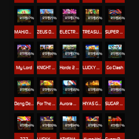
RTP
97%
RTP
95%
RTP
97%
RTP
95%
RTP
96%
MAHJONG: ORIGIN 2
ZEUS OF OLYMPUS
ELECTRIC ZEUS
TREASURES OF AZTEC Z
SUPER AWESOME
RTP
95%
RTP
98%
RTP
97%
RTP
96%
RTP
95%
My Lord
KNIGHT ARTHUR
Horde 2 Winter
LUCKY ACE 2
Go Clash
RTP
96%
RTP
95%
RTP
96%
RTP
98%
RTP
95%
Deng Deng
For The Horde
Aurora Wolf
HIYAS GEMS
SUGAR TEDDY
RTP
94%
RTP
86%
RTP
94%
RTP
82%
RTP
91%