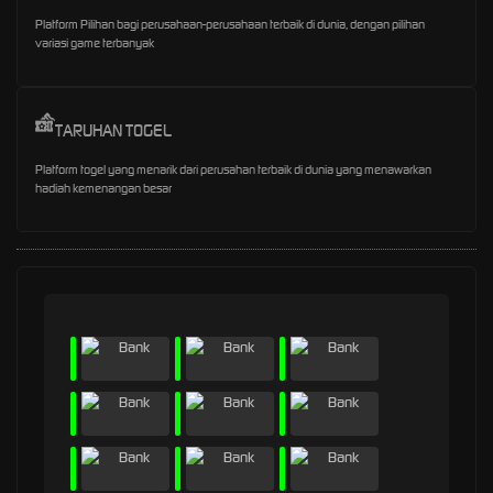
Platform Pilihan bagi perusahaan-perusahaan terbaik di dunia, dengan pilihan
variasi game terbanyak
TARUHAN TOGEL
Platform togel yang menarik dari perusahan terbaik di dunia yang menawarkan
hadiah kemenangan besar